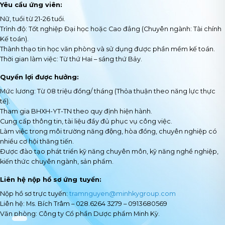
Yêu cầu ứng viên:
Nữ, tuổi từ 21-26 tuổi.
Trình độ: Tốt nghiệp Đại học hoặc Cao đẳng (Chuyên ngành: Tài chính
Kế toán).
Thành thạo tin học văn phòng và sử dụng được phần mềm kế toán.
Thời gian làm việc: Từ thứ Hai – sáng thứ Bảy.
Quyền lợi được hưởng:
Mức lương: Từ 08 triệu đồng/ tháng (Thỏa thuận theo năng lực thực
tế).
Tham gia BHXH-YT-TN theo quy định hiện hành.
Cung cấp thông tin, tài liệu đầy đủ phục vụ công việc.
Làm việc trong môi trường năng động, hòa đồng, chuyên nghiệp có
nhiều cơ hội thăng tiến.
Được đào tạo phát triển kỹ năng chuyên môn, kỹ năng nghề nghiệp,
kiến thức chuyên ngành, sản phẩm.
Liên hệ nộp hồ sơ ứng tuyển:
Nộp hồ sơ trực tuyến:
tramnguyen@minhkygroup.com
Liên hệ: Ms. Bích Trâm – 028.6264 3279 – 0913680569
Văn phòng: Công ty Cổ phần Dược phẩm Minh Kỳ.