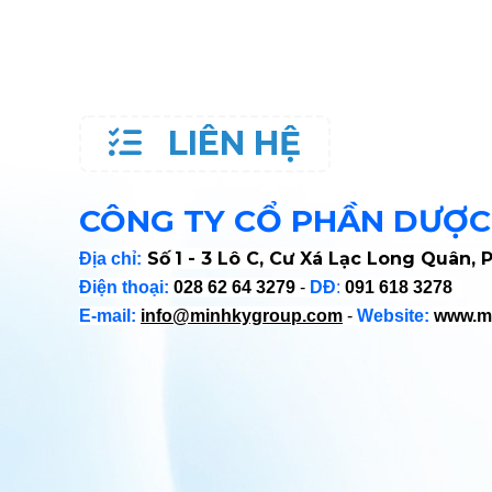
LIÊN HỆ
CÔNG TY CỔ PHẦN DƯỢC
S
ố​
1 - 3 Lô C, Cư Xá Lạc Long Quân, 
Địa chỉ
:
Điện thoại:
028 62 64 3279
-
DĐ
:
091 618 3278
E-mail:
info@minhkygroup.com
-
Website:
www.m