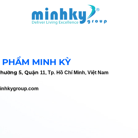
 PHẨM MINH KỲ
Ph
ường
5, Qu
ận
11, Tp. Hồ Chí Minh, Việt Nam
inhkygroup.com